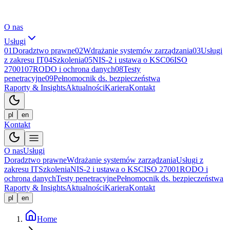
O nas
Usługi
01
Doradztwo prawne
02
Wdrażanie systemów zarządzania
03
Usługi
z zakresu IT
04
Szkolenia
05
NIS-2 i ustawa o KSC
06
ISO
27001
07
RODO i ochrona danych
08
Testy
penetracyjne
09
Pełnomocnik ds. bezpieczeństwa
Raporty & Insights
Aktualności
Kariera
Kontakt
pl
en
Kontakt
O nas
Usługi
Doradztwo prawne
Wdrażanie systemów zarządzania
Usługi z
zakresu IT
Szkolenia
NIS-2 i ustawa o KSC
ISO 27001
RODO i
ochrona danych
Testy penetracyjne
Pełnomocnik ds. bezpieczeństwa
Raporty & Insights
Aktualności
Kariera
Kontakt
pl
en
Home