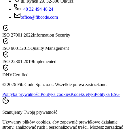
ul. Rynek 29, 32-300 Olkusz
+48 32 494 48 24
office@fibcode.com
ISO 27001:2022
Information Security
ISO 9001:2015
Quality Management
ISO 22301:2019
Implemented
DNV
Certified
©
2026
Fib.Code Sp. z o.o.
.
Wszelkie prawa zastrzeżone.
Polityka prywatności
Polityka cookies
Kodeks etyki
Polityka ESG
Szanujemy Twoją prywatność
Używamy plików cookies, aby zapewnić prawidłowe działanie
strony, analizować ruch i personalizować treści. Możesz zarządzać