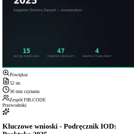
Powiększ
52
str.
30
min czytania
Zespół FIB.CODE
Przewodniki
Kluczowe wnioski
-
Podręcznik IOD: