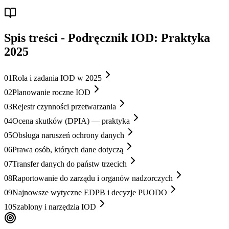
Spis treści
-
Podręcznik IOD: Praktyka
2025
01
Rola i zadania IOD w 2025
02
Planowanie roczne IOD
03
Rejestr czynności przetwarzania
04
Ocena skutków (DPIA) — praktyka
05
Obsługa naruszeń ochrony danych
06
Prawa osób, których dane dotyczą
07
Transfer danych do państw trzecich
08
Raportowanie do zarządu i organów nadzorczych
09
Najnowsze wytyczne EDPB i decyzje PUODO
10
Szablony i narzędzia IOD