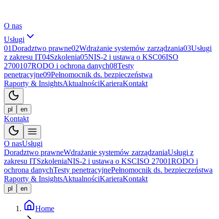
O nas
Usługi
01
Doradztwo prawne
02
Wdrażanie systemów zarządzania
03
Usługi
z zakresu IT
04
Szkolenia
05
NIS-2 i ustawa o KSC
06
ISO
27001
07
RODO i ochrona danych
08
Testy
penetracyjne
09
Pełnomocnik ds. bezpieczeństwa
Raporty & Insights
Aktualności
Kariera
Kontakt
pl
en
Kontakt
O nas
Usługi
Doradztwo prawne
Wdrażanie systemów zarządzania
Usługi z
zakresu IT
Szkolenia
NIS-2 i ustawa o KSC
ISO 27001
RODO i
ochrona danych
Testy penetracyjne
Pełnomocnik ds. bezpieczeństwa
Raporty & Insights
Aktualności
Kariera
Kontakt
pl
en
Home