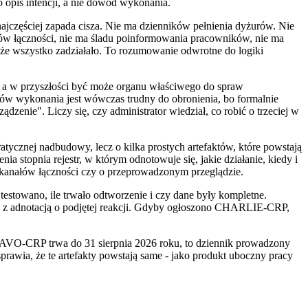
 opis intencji, a nie dowód wykonania.
zęściej zapada cisza. Nie ma dzienników pełnienia dyżurów. Nie
ów łączności, nie ma śladu poinformowania pracowników, nie ma
y, że wszystko zadziałało. To rozumowanie odwrotne do logiki
, a w przyszłości być może organu właściwego do spraw
ów wykonania jest wówczas trudny do obronienia, bo formalnie
ządzenie". Liczy się, czy administrator wiedział, co robić o trzeciej w
tycznej nadbudowy, lecz o kilka prostych artefaktów, które powstają
a stopnia rejestr, w którym odnotowuje się, jakie działanie, kiedy i
u kanałów łączności czy o przeprowadzonym przeglądzie.
testowano, ile trwało odtworzenie i czy dane były kompletne.
ym z adnotacją o podjętej reakcji. Gdyby ogłoszono CHARLIE-CRP,
BRAVO-CRP trwa do 31 sierpnia 2026 roku, to dziennik prowadzony
prawia, że te artefakty powstają same - jako produkt uboczny pracy