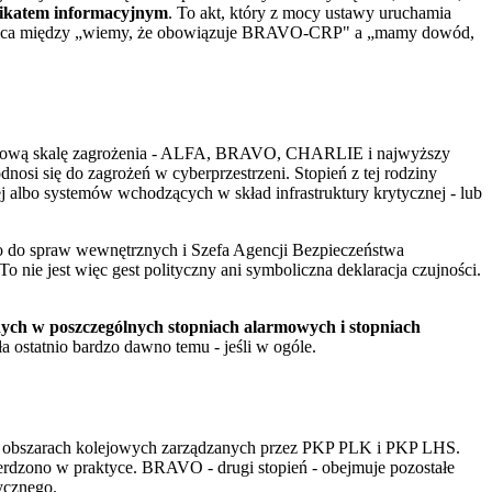
nikatem informacyjnym
. To akt, który z mocy ustawy uruchamia
Różnica między „wiemy, że obowiązuje BRAVO-CRP" a „mamy dowód,
pniową skalę zagrożenia - ALFA, BRAVO, CHARLIE i najwyższy
ię do zagrożeń w cyberprzestrzeni. Stopień z tej rodziny
j albo systemów wchodzących w skład infrastruktury krytycznej - lub
go do spraw wewnętrznych i Szefa Agencji Bezpieczeństwa
nie jest więc gest polityczny ani symboliczna deklaracja czujności.
nych w poszczególnych stopniach alarmowych i stopniach
a ostatnio bardzo dawno temu - jeśli w ogóle.
o, na obszarach kolejowych zarządzanych przez PKP PLK i PKP LHS.
wierdzono w praktyce. BRAVO - drugi stopień - obejmuje pozostałe
ycznego.