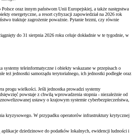
o Polsce oraz innym państwom Unii Europejskiej, a także następstwa
ekty energetyczne, a resort cyfryzacji zapowiedział na 2026 rok
two traktuje zagrożenie poważnie. Pytanie brzmi, czy równie
iągnięty do 31 sierpnia 2026 roku celuje dokładnie w te tygodnie, w
za systemy teleinformatyczne i obiekty wskazane w przepisach o
e też jednostki samorządu terytorialnego, ich jednostki podległe oraz
ra progu wielkości. Jeśli jednostka prowadzi systemy
edsięwzięć powstaje z chwilą wprowadzenia stopnia - niezależnie od
hem znowelizowanej ustawy o krajowym systemie cyberbezpieczeństwa,
ia kryzysowego. W przypadku operatorów infrastruktury krytycznej
 aplikacje dziedzinowe do podatków lokalnych, ewidencji ludności i