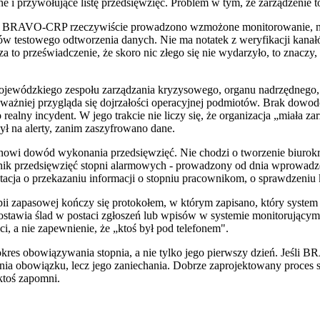
 i przywołujące listę przedsięwzięć. Problem w tym, że zarządzenie to
ia BRAVO-CRP rzeczywiście prowadzono wzmożone monitorowanie, najc
ów testowego odtworzenia danych. Nie ma notatek z weryfikacji kanał
 za to przeświadczenie, że skoro nic złego się nie wydarzyło, to znacz
 wojewódzkiego zespołu zarządzania kryzysowego, organu nadrzędnego
ważniej przygląda się dojrzałości operacyjnej podmiotów. Brak dowod
 realny incydent. W jego trakcie nie liczy się, że organizacja „miała zar
ył na alerty, zanim zaszyfrowano dane.
tanowi dowód wykonania przedsięwzięć. Nie chodzi o tworzenie biurokra
ennik przedsięwzięć stopni alarmowych - prowadzony od dnia wprowadzeni
otacja o przekazaniu informacji o stopniu pracownikom, o sprawdzeni
opii zapasowej kończy się protokołem, w którym zapisano, który system 
zostawia ślad w postaci zgłoszeń lub wpisów w systemie monitorując
i, a nie zapewnienie, że „ktoś był pod telefonem".
res obowiązywania stopnia, a nie tylko jego pierwszy dzień. Jeśli 
ania obowiązku, lecz jego zaniechania. Dobrze zaprojektowany proces s
ktoś zapomni.