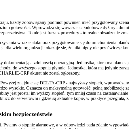
 kraju, każdy zobowiązany podmiot powinien mieć przygotowany scenar
oziom gotowości. Wprowadza się wówczas całodobowe dyżury adminis
eczeństwa. To nie jest fraza z procedury - to realne obsadzenie zmia
ystania w razie ataku oraz przygotowanie się do uruchomienia planów
ą dla wielu organizacji: okazuje się, że nikt nigdy nie przećwiczył
okumentacją a zdolnością operacyjną. Jednostka, która ma plan ciągł
hodzi do wyższego stopnia płynnie. Jednostka, która ma jedynie zarzą
eń CHARLIE-CRP akurat nie został ogłoszony.
 Powyżej znajduje się DELTA-CRP - najwyższy stopień, wprowadzany 
bardzo wysokie. Oznacza on maksymalną gotowość, pełną mobilizację 
iny jest prosta: im wyższy stopień, tym mniej czasu na zastanawianie
lucz do serwerowni i gdzie są aktualne kopie, w praktyce przegrała, 
skim bezpieczeństwie
cji. Pytamy o stopnie alarmowe, a w odpowiedzi pada zdanie wypowiada