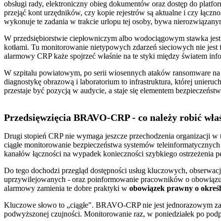
obsługi rady, elektroniczny obieg dokumentów oraz dostęp do platf
przejąć kont urzędników, czy kopie rejestrów są aktualne i czy łącz
wykonuje te zadania w trakcie urlopu tej osoby, bywa nierozwiązan
W przedsiębiorstwie ciepłowniczym albo wodociągowym stawka jest
kotłami. Tu monitorowanie nietypowych zdarzeń sieciowych nie jest f
alarmowy CRP każe spojrzeć właśnie na te styki między światem in
W szpitalu powiatowym, po serii wiosennych ataków ransomware na 
diagnostykę obrazową i laboratorium to infrastruktura, której unier
przestaje być pozycją w audycie, a staje się elementem bezpieczeńst
Przedsięwzięcia BRAVO-CRP - co należy robić właś
Drugi stopień CRP nie wymaga jeszcze przechodzenia organizacji w 
ciągłe monitorowanie bezpieczeństwa systemów teleinformatycznych - 
kanałów łączności na wypadek konieczności szybkiego ostrzeżenia per
Do tego dochodzi przegląd dostępności usług kluczowych, obserwacj
uprzywilejowanych - oraz poinformowanie pracowników o obowiązujący
alarmowy zamienia te dobre praktyki w
obowiązek prawny o okreś
Kluczowe słowo to „ciągłe". BRAVO-CRP nie jest jednorazowym zada
podwyższonej czujności. Monitorowanie raz, w poniedziałek po podp