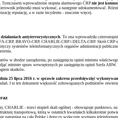
gatora. Tymczasem wprowadzenie stopnia alarmowego CRP
nie jest komu
re kierownik jednostki musi wykonać, a następnie udokumentować. 
ację reputację, a w razie incydentu - znacznie więcej.
o działaniach antyterrorystycznych
. To ona wprowadziła czterosto
LFA-CRP, BRAVO-CRP, CHARLIE-CRP i DELTA-CRP. Skrót CRP odnosi s
otyczy systemów teleinformatycznych organów administracji publiczne
rzenia.
rów w drodze zarządzenia, po zasięgnięciu opinii ministra właściwe
ąć minister spraw wewnętrznych po zasięgnięciu opinii Szefa ABW. To 
logiem skutków.
dnia 25 lipca 2016 r. w sprawie zakresu przedsięwzięć wykonywa
ę zadań. I to ten dokument większość zobowiązanych podmiotów otwierał
eraz
naczej. CHARLIE - trzeci stopień skali ogólnej - obowiązuje punktow
strukturę transportową, którą w ostatnich kwartałach kilkukrotnie pot
ę natomiast na całą Polskę i dotyczy wyłącznie wymiaru teleinformat