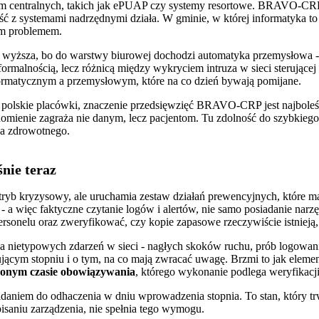
orm centralnych, takich jak ePUAP czy systemy resortowe. BRAVO-CRP
ność z systemami nadrzędnymi działa. W gminie, w której informatyka t
ym problemem.
 wyższa, bo do warstwy biurowej dochodzi automatyka przemysłowa -
ormalnością, lecz różnicą między wykryciem intruza w sieci sterującej
formatycznym a przemysłowym, które na co dzień bywają pomijane.
polskie placówki, znaczenie przedsięwzięć BRAVO-CRP jest najboleś
uchomienie zagraża nie danym, lecz pacjentom. Tu zdolność do szybkieg
wa zdrowotnego.
nie teraz
tryb kryzysowy, ale uruchamia zestaw działań prewencyjnych, które 
a więc faktyczne czytanie logów i alertów, nie samo posiadanie narzęd
sonelu oraz zweryfikować, czy kopie zapasowe rzeczywiście istnieją, s
a nietypowych zdarzeń w sieci - nagłych skoków ruchu, prób logowani
m stopniu i o tym, na co mają zwracać uwagę. Brzmi to jak elementar
lonym czasie obowiązywania
, którego wykonanie podlega weryfikacji
niem do odhaczenia w dniu wprowadzenia stopnia. To stan, który trwa
isaniu zarządzenia, nie spełnia tego wymogu.