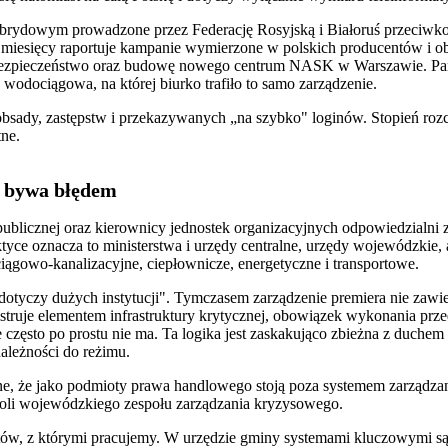
e hybrydowym prowadzone przez Federację Rosyjską i Białoruś przeciwk
d miesięcy raportuje kampanie wymierzone w polskich producentów i obi
rbezpieczeństwo oraz budowę nowego centrum NASK w Warszawie. Pańs
 wodociągowa, na której biurko trafiło to samo zarządzenie.
obsady, zastępstw i przekazywanych „na szybko" loginów. Stopień rozc
tne.
y" bywa błędem
publicznej oraz kierownicy jednostek organizacyjnych odpowiedzialni 
yce oznacza to ministerstwa i urzędy centralne, urzędy wojewódzkie, al
iągowo-kanalizacyjne, ciepłownicze, energetyczne i transportowe.
 dotyczy dużych instytucji". Tymczasem zarządzenie premiera nie zawie
inistruje elementem infrastruktury krytycznej, obowiązek wykonania prz
ie często po prostu nie ma. Ta logika jest zaskakująco zbieżna z duc
należności do reżimu.
e, że jako podmioty prawa handlowego stoją poza systemem zarządzan
ontroli wojewódzkiego zespołu zarządzania kryzysowego.
otów, z którymi pracujemy. W urzędzie gminy systemami kluczowymi są