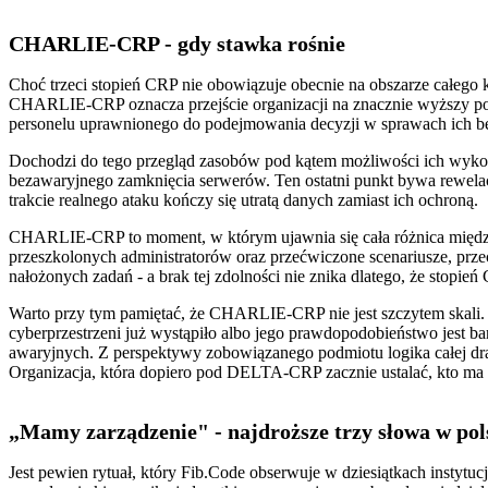
CHARLIE-CRP - gdy stawka rośnie
Choć trzeci stopień CRP nie obowiązuje obecnie na obszarze całego
CHARLIE-CRP oznacza przejście organizacji na znacznie wyższy p
personelu uprawnionego do podejmowania decyzji w sprawach ich bezpi
Dochodzi do tego przegląd zasobów pod kątem możliwości ich wykorz
bezawaryjnego zamknięcia serwerów. Ten ostatni punkt bywa rewelacj
trakcie realnego ataku kończy się utratą danych zamiast ich ochroną.
CHARLIE-CRP to moment, w którym ujawnia się cała różnica między d
przeszkolonych administratorów oraz przećwiczone scenariusze, przec
nałożonych zadań - a brak tej zdolności nie znika dlatego, że stopi
Warto przy tym pamiętać, że CHARLIE-CRP nie jest szczytem skali.
cyberprzestrzeni już wystąpiło albo jego prawdopodobieństwo jest 
awaryjnych. Z perspektywy zobowiązanego podmiotu logika całej drab
Organizacja, która dopiero pod DELTA-CRP zacznie ustalać, kto ma k
„Mamy zarządzenie" - najdroższe trzy słowa w pol
Jest pewien rytuał, który Fib.Code obserwuje w dziesiątkach instytu