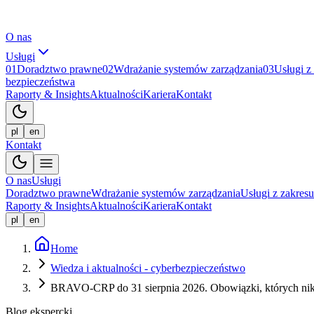
O nas
Usługi
01
Doradztwo prawne
02
Wdrażanie systemów zarządzania
03
Usługi z
bezpieczeństwa
Raporty & Insights
Aktualności
Kariera
Kontakt
pl
en
Kontakt
O nas
Usługi
Doradztwo prawne
Wdrażanie systemów zarządzania
Usługi z zakresu
Raporty & Insights
Aktualności
Kariera
Kontakt
pl
en
Home
Wiedza i aktualności - cyberbezpieczeństwo
BRAVO-CRP do 31 sierpnia 2026. Obowiązki, których nik
Blog ekspercki