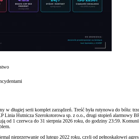
stwo
incydentami
ny w długiej serii komplet zarządzeń. Treść była rutynowa do bólu: t
P Linia Hutnicza Szerokotorowa sp. z o.o., drugi stopień alarmowy 
ją od 1 czerwca do 31 sierpnia 2026 roku, do godziny 23:59. Komunik
oblem.
nieprzerwanie od lutego 2022 roku, czyli od pełnoskalowej agresji R