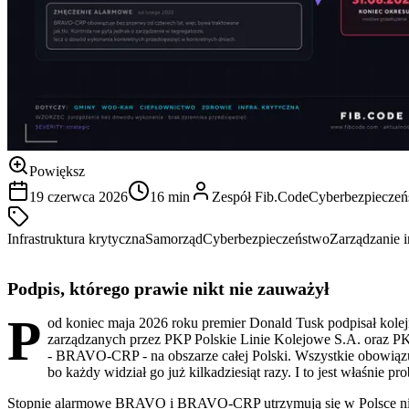
Powiększ
19 czerwca 2026
16 min
Zespół Fib.Code
Cyberbezpieczeń
Infrastruktura krytyczna
Samorząd
Cyberbezpieczeństwo
Zarządzanie 
Podpis, którego prawie nikt nie zauważył
P
od koniec maja 2026 roku premier Donald Tusk podpisał kolej
zarządzanych przez PKP Polskie Linie Kolejowe S.A. oraz PK
- BRAVO-CRP - na obszarze całej Polski. Wszystkie obowiązu
bo każdy widział go już kilkadziesiąt razy. I to jest właśnie pr
Stopnie alarmowe BRAVO i BRAVO-CRP utrzymują się w Polsce niemal 