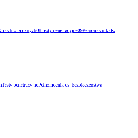
i ochrona danych
08
Testy penetracyjne
09
Pełnomocnik ds.
h
Testy penetracyjne
Pełnomocnik ds. bezpieczeństwa