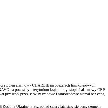
rzeci stopień alarmowy CHARLIE na obszarach linii kolejowych
BRAVO na pozostałym terytorium kraju i drugi stopień alarmowy CRP
at przeszedł przez serwisy rządowe i samorządowe niemal bez echa,
osji na Ukrainę. Przez ponad cztery lata stały się tłem, szumem,