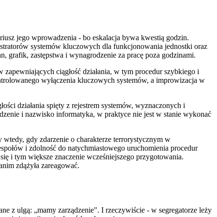
iusz jego wprowadzenia - bo eskalacja bywa kwestią godzin.
tratorów systemów kluczowych dla funkcjonowania jednostki oraz
n, grafik, zastępstwa i wynagrodzenie za pracę poza godzinami.
 zapewniających ciągłość działania, w tym procedur szybkiego i
 kontrolowanego wyłączenia kluczowych systemów, a improwizacja w
ości działania spięty z rejestrem systemów, wyznaczonych i
dzenie i nazwisko informatyka, w praktyce nie jest w stanie wykonać
wtedy, gdy zdarzenie o charakterze terrorystycznym w
zespołów i zdolność do natychmiastowego uruchomienia procedur
 się i tym większe znaczenie wcześniejszego przygotowania.
zanim zdążyła zareagować.
ne z ulgą: „mamy zarządzenie". I rzeczywiście - w segregatorze leży