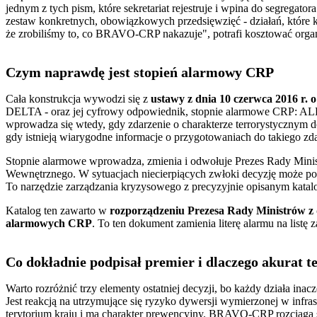
jednym z tych pism, które sekretariat rejestruje i wpina do segre
zestaw konkretnych, obowiązkowych przedsięwzięć - działań, któ
że zrobiliśmy to, co BRAVO-CRP nakazuje", potrafi kosztować organiz
Czym naprawdę jest stopień alarmowy CRP
Cała konstrukcja wywodzi się z
ustawy z dnia 10 czerwca 2016 r. 
DELTA - oraz jej cyfrowy odpowiednik, stopnie alarmowe CRP: A
wprowadza się wtedy, gdy zdarzenie o charakterze terrorystycznym d
gdy istnieją wiarygodne informacje o przygotowaniach do takiego zda
Stopnie alarmowe wprowadza, zmienia i odwołuje Prezes Rady Minist
Wewnętrznego. W sytuacjach niecierpiących zwłoki decyzję może podj
To narzędzie zarządzania kryzysowego z precyzyjnie opisanym kata
Katalog ten zawarto w
rozporządzeniu Prezesa Rady Ministrów z 
alarmowych CRP
. To ten dokument zamienia literę alarmu na list
Co dokładnie podpisał premier i dlaczego akurat t
Warto rozróżnić trzy elementy ostatniej decyzji, bo każdy działa i
Jest reakcją na utrzymujące się ryzyko dywersji wymierzonej w infra
terytorium kraju i ma charakter prewencyjny. BRAVO-CRP rozciąga si