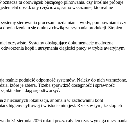
 oznacza tu obowiązek bieżącego pilnowania, czy ktoś nie próbuje
o jeden etat obsadzony częściowo, samo wskazanie, kto realnie
 systemy sterowania procesami uzdatniania wody, pompowniami czy
 a dowiedzeniem się o nim z chwilą zatrzymania produkcji. Stopień
niej oczywiste. Systemy obsługujące dokumentację medyczną,
o odtworzenia kopii i utrzymania ciągłości pracy w trybie awaryjnym
mają realnie podnieść odporność systemów. Należy do nich wzmożone,
zia, które je zbiera. Trzeba sprawdzić dostępność i sprawność
ą aktualne i dają się odtworzyć.
a z nieznanych lokalizacji, anomalii w zachowaniu kont
z higieny cyfrowej i w istocie nim jest. Rzecz w tym, że stopień
.
 do 31 sierpnia 2026 roku i przez cały ten czas wymaga utrzymania