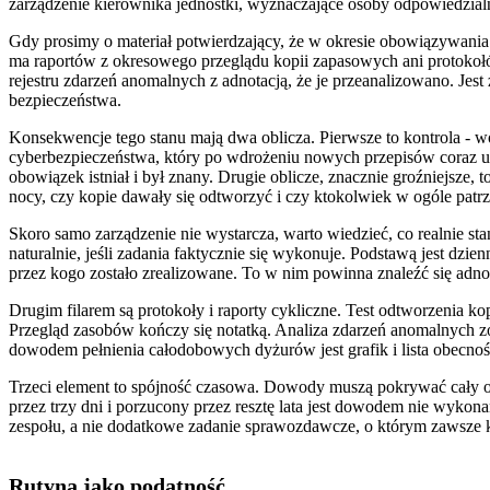
zarządzenie kierownika jednostki, wyznaczające osoby odpowiedzialne
Gdy prosimy o materiał potwierdzający, że w okresie obowiązywan
ma raportów z okresowego przeglądu kopii zapasowych ani protokoł
rejestru zdarzeń anomalnych z adnotacją, że je przeanalizowano. Jest
bezpieczeństwa.
Konsekwencje tego stanu mają dwa oblicza. Pierwsze to kontrola -
cyberbezpieczeństwa, który po wdrożeniu nowych przepisów coraz u
obowiązek istniał i był znany. Drugie oblicze, znacznie groźniejsze, to
nocy, czy kopie dawały się odtworzyć i czy ktokolwiek w ogóle patrz
Skoro samo zarządzenie nie wystarcza, warto wiedzieć, co realnie s
naturalnie, jeśli zadania faktycznie się wykonuje. Podstawą jest dzi
przez kogo zostało zrealizowane. To w nim powinna znaleźć się adn
Drugim filarem są protokoły i raporty cykliczne. Test odtworzenia k
Przegląd zasobów kończy się notatką. Analiza zdarzeń anomalnych 
dowodem pełnienia całodobowych dyżurów jest grafik i lista obecnośc
Trzeci element to spójność czasowa. Dowody muszą pokrywać cały ok
przez trzy dni i porzucony przez resztę lata jest dowodem nie wykon
zespołu, a nie dodatkowe zadanie sprawozdawcze, o którym zawsze 
Rutyna jako podatność