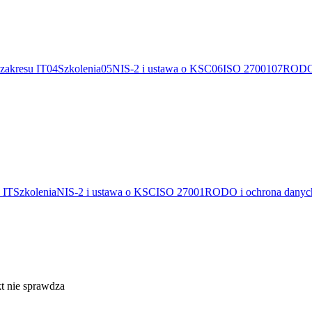
 zakresu IT
04
Szkolenia
05
NIS-2 i ustawa o KSC
06
ISO 27001
07
RODO 
 IT
Szkolenia
NIS-2 i ustawa o KSC
ISO 27001
RODO i ochrona danyc
t nie sprawdza