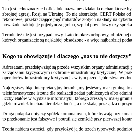
Tło jest jednoznaczne i oficjalnie nazwane: działania o charakterz
zbrojnej agresji Rosji na Ukrainę. To nie abstrakcja. CERT Polska o
rekordowe, przekraczające pięć miliardów złotych nakłady na cybe
poważnie traktuje je pojedyncza gmina, szpital powiatowy czy spółka
Termin też nie jest przypadkowy. Lato to okres urlopowy, obniżonej 
których organizacje są najsłabiej obsadzone - a więc najbardziej poda
Kogo to obowiązuje i dlaczego „nas to nie dotycz
Adresatami przedsięwzięć są przede wszystkim organy administracji 
zarządzaniu kryzysowym i ochronie infrastruktury krytycznej. W prakt
operatorów infrastruktury krytycznej - w tym przedsiębiorstwa wodoc
Najczęstszy błąd interpretacyjny brzmi: „my jesteśmy małą gminą, to
teleinformatyczne istotne dla realizacji zadań publicznych albo adm
liczby etatów w wydziale informatyki, którego zresztą w małej gmin
gdzie również to charakter działalności, a nie skala, przesądza o przy
Druga pułapka dotyczy spółek komunalnych, które bywają przekonan
to przekonanie jest fałszywe i potrafi się zemścić przy pierwszej k
Teoria nabiera ostrości, gdy przyłożyć ją do trzech typowych podmi